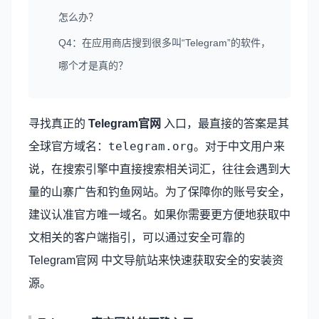
怎么办？
Q4：在应用商店搜到很多叫“Telegram”的软件，
哪个才是真的？
寻找真正的
Telegram官网
入口，最直接的答案是其
telegram.org
全球官方域名：
。对于中文用户来
说，在搜索引擎中直接搜索相关词汇，往往会遇到大
量的山寨广告和钓鱼网站。为了保障你的账号安全，
建议认准官方唯一域名。如果你需要更方便地获取中
文相关的客户端指引，可以通过安全可靠的
Telegram官网
中文导航站来快速获取安全的安装资
源。