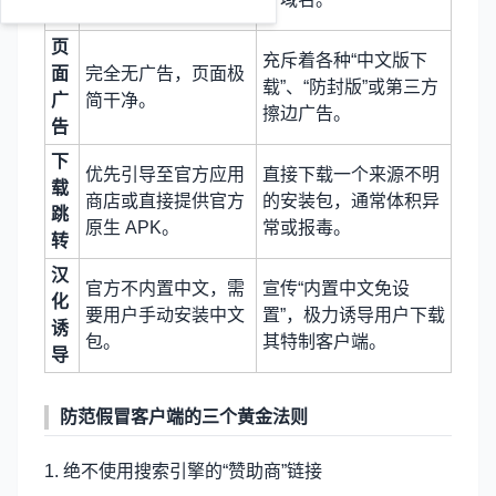
缀
页
充斥着各种“中文版下
面
完全无广告，页面极
载”、“防封版”或第三方
广
简干净。
擦边广告。
告
下
优先引导至官方应用
直接下载一个来源不明
载
商店或直接提供官方
的安装包，通常体积异
跳
原生 APK。
常或报毒。
转
汉
官方不内置中文，需
宣传“内置中文免设
化
要用户手动安装中文
置”，极力诱导用户下载
诱
包。
其特制客户端。
导
防范假冒客户端的三个黄金法则
1. 绝不使用搜索引擎的“赞助商”链接