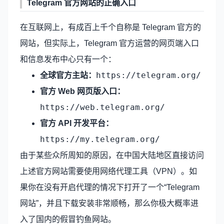
Telegram 官方网站的正确入口
在互联网上，有成百上千个自称是 Telegram 官方的
网站，但实际上，Telegram 官方运营的网页端入口
和信息发布中心只有一个：
https://telegram.org/
全球官方主站：
官方 Web 网页版入口：
https://web.telegram.org/
官方 API 开发平台：
https://my.telegram.org/
由于某些众所周知的原因，在中国大陆地区直接访问
上述官方网站需要使用网络代理工具（VPN）。如
果你在没有开启代理的情况下打开了一个“Telegram
网站”，并且下载安装非常顺畅，那么你极大概率进
入了国内的假冒钓鱼网站。