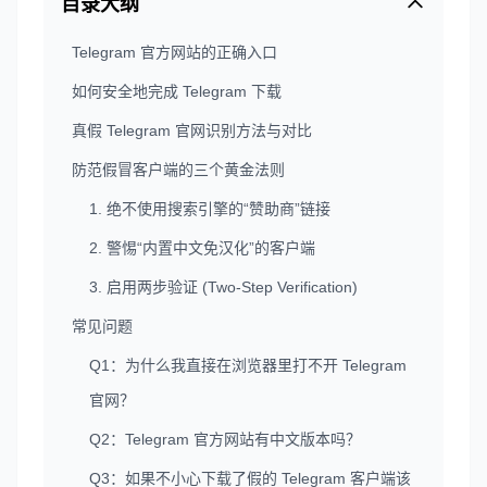
目录大纲
Telegram 官方网站的正确入口
如何安全地完成 Telegram 下载
真假 Telegram 官网识别方法与对比
防范假冒客户端的三个黄金法则
1. 绝不使用搜索引擎的“赞助商”链接
2. 警惕“内置中文免汉化”的客户端
3. 启用两步验证 (Two-Step Verification)
常见问题
Q1：为什么我直接在浏览器里打不开 Telegram
官网？
Q2：Telegram 官方网站有中文版本吗？
Q3：如果不小心下载了假的 Telegram 客户端该