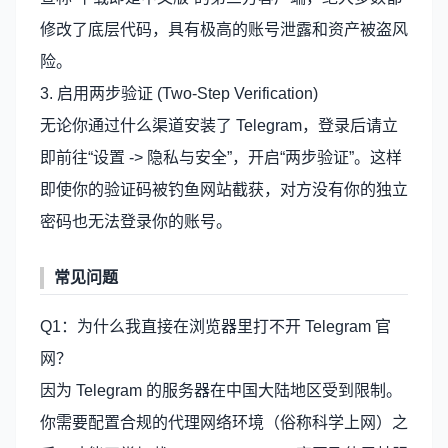
修改了底层代码，具有极高的账号泄露和资产被盗风
险。
3. 启用两步验证 (Two-Step Verification)
无论你通过什么渠道安装了 Telegram，登录后请立
即前往“设置 -> 隐私与安全”，开启“两步验证”。这样
即使你的验证码被钓鱼网站截获，对方没有你的独立
密码也无法登录你的账号。
常见问题
Q1：为什么我直接在浏览器里打不开 Telegram 官
网？
因为 Telegram 的服务器在中国大陆地区受到限制。
你需要配置合规的代理网络环境（俗称科学上网）之