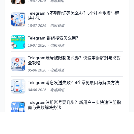
19/07 2026
·
电报频道
Telegram收不到验证码怎么办？5个排查步骤与解
决办法
18/07 2026
·
电报频道
Telegram 群组搜索怎么用？
16/07 2026
·
电报频道
Telegram账号被限制怎么办？快速申诉解封与防封
全攻略
05/06 2026
·
电报频道
Telegram消息发送失败？4个常见原因与解决方法
04/06 2026
·
电报频道
Telegram注册账号要几步？新用户三步快速注册指
南与失败解决办法
03/06 2026
·
电报频道
Telegram电脑版怎么登录？扫码与手机号验证登录
图文教程